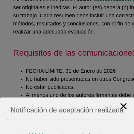
ser originales e inéditas. El autor (es) deberá (n) 
su trabajo. Cada resumen debe incluir una correcta
métodos, resultados y conclusiones, con el fin d
realizar una adecuada evaluación.
Requisitos de las comunicacione
FECHA LÍMITE: 31 de Enero de 2026
No haber sido presentadas en otros Congres
No estar publicadas.
a
Al menos uno de los autores firmantes debe
identificarse como tal.
Notificación de aceptación realizada
Las comunicaciones deben cumplir seis condi
por el Comité Científico:
¿Es de interés para SECPCC?