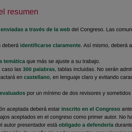
el resumen
s
enviadas a través de la web
del Congreso. Las comunic
ón deberá
identificarse claramente
. Así mismo, deberá a
ea temática
que más se ajuste a su trabajo.
 caso las
300 palabras
, tablas incluidas. No serán ad
dactará en
castellano
, en lenguaje claro y evitando cara
evaluados
por un mínimo de dos revisores y sometidos 
ión aceptada deberá estar
inscrito en el Congreso
ante
ajos aceptados en el congreso como primer autor. No ha
el autor presentador está
obligado a defenderla
durante