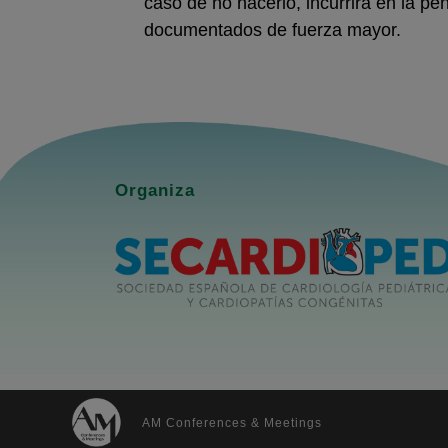
caso de no hacerlo, incurrirá en la p
documentados de fuerza mayor.
Organiza
AM Conferences & Meetings