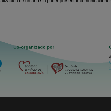
enalización de un año sin poder presentar comunicaciones
Co-organizado por
A